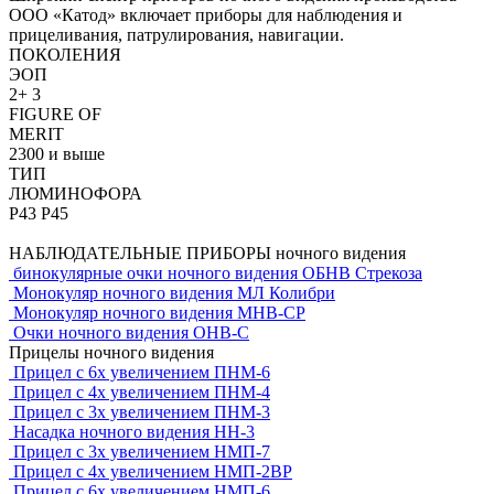
ООО «Катод» включает приборы для наблюдения и
прицеливания, патрулирования, навигации.
ПОКОЛЕНИЯ
ЭОП
2+ 3
FIGURE OF
MERIT
2300 и выше
ТИП
ЛЮМИНОФОРА
P43 P45
НАБЛЮДАТЕЛЬНЫЕ ПРИБОРЫ
ночного видения
бинокулярные очки ночного видения
ОБНВ Стрекоза
Монокуляр ночного видения
МЛ Колибри
Монокуляр ночного видения
МНВ-СР
Очки ночного видения
ОНВ-С
Прицелы
ночного видения
Прицел с 6х увеличением
ПНМ-6
Прицел с 4х увеличением
ПНМ-4
Прицел с 3х увеличением
ПНМ-3
Насадка ночного видения
НН-3
Прицел с 3х увеличением
НМП-7
Прицел с 4х увеличением
НМП-2ВР
Прицел c 6х увеличением
НМП-6