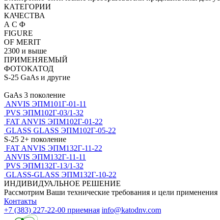
КАТЕГОРИИ
КАЧЕСТВА
А С Ф
FIGURE
OF MERIT
2300 и выше
ПРИМЕНЯЕМЫЙ
ФОТОКАТОД
S-25 GaAs и другие
GaAs
3 поколение
ANVIS
ЭПМ101Г-01-11
PVS
ЭПМ102Г-03/1-32
FAT ANVIS
ЭПМ102Г-01-22
GLASS GLASS
ЭПМ102Г-05-22
S-25
2+ поколение
FAT ANVIS
ЭПМ132Г-11-22
ANVIS
ЭПМ132Г-11-11
PVS
ЭПМ132Г-13/1-32
GLASS-GLASS
ЭПМ132Г-10-22
ИНДИВИДУАЛЬНОЕ РЕШЕНИЕ
Рассмотрим Ваши технические требования и цели применения
Контакты
+7 (383) 227-22-00
приемная
info@katodnv.com