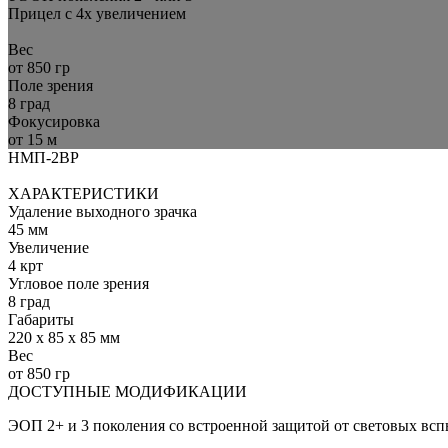
Прицел с 4х увеличением
Вес
от 850 гр
Поле зрения
8 град
Фокусировка
от 15 м
НМП-2ВР
ХАРАКТЕРИСТИКИ
Удаление выходного зрачка
45 мм
Увеличение
4 крт
Угловое поле зрения
8 град
Габариты
220 х 85 х 85 мм
Вес
от 850 гр
ДОСТУПНЫЕ МОДИФИКАЦИИ
ЭОП 2+ и 3 поколения со вcтроенной защитой от световых вс