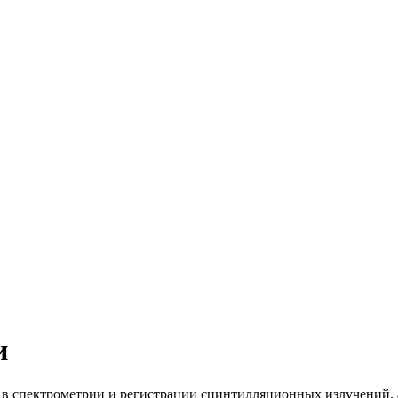
и
в спектрометрии и регистрации сцинтилляционных излучений, 