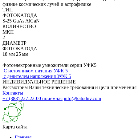
физике космических лучей и астрофизике
ТИП
ФОТОКАТОДА
S-25 GaAs AlGaN
КОЛИЧЕСТВО
МКП
2
ДИАМЕТР
ФОТОКАТОДА
18 мм 25 мм
Фотоэлектронные умножители
серии УФК5
С источником питания
УФК 5
с делителем напряжения
УФК 5
ИНДИВИДУАЛЬНОЕ РЕШЕНИЕ
Рассмотрим Ваши технические требования и цели применения
Контакты
+7 (383) 227-22-00
приемная
info@katodnv.com
Карта сайта
Главная