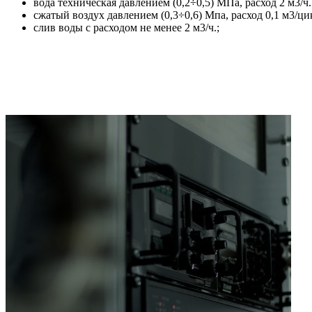
вода техническая давлением (0,2÷0,5) МПа, расход 2 м3/ч.
сжатый воздух давлением (0,3÷0,6) Мпа, расход 0,1 м3/ци
слив воды с расходом не менее 2 м3/ч.;